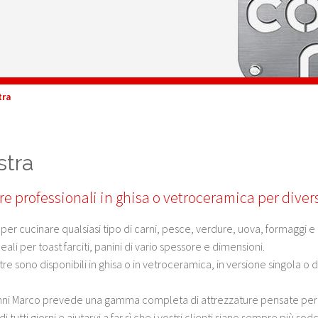
tra
stra
re professionali in ghisa o vetroceramica per diversi
per cucinare qualsiasi tipo di carni, pesce, verdure, uova, formaggi e 
eali per toast farciti, panini di vario spessore e dimensioni.
tre sono disponibili in ghisa o in vetroceramica, in versione singola o 
ni Marco prevede una gamma completa di attrezzature pensate per i b
i tutti giorni e aiutarvi a far sì che i vostri clienti siano sempre più soddi