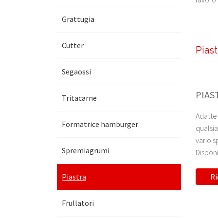
Grattugia
Cutter
Piast
Segaossi
PIAS
Tritacarne
Adatte 
Formatrice hamburger
qualsia
vario s
Spremiagrumi
Disponi
Piastra
Ri
Frullatori