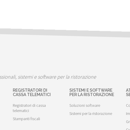
ssionali, sistemi e software per la ristorazione
REGISTRATORI DI
SISTEMI E SOFTWARE
A
CASSA TELEMATICI
PER LA RISTORAZIONE
S
Registratori di cassa
Soluzioni software
Co
telematici
Sistemi per la ristorazione
Im
Stampanti fiscali
Gr
Cu