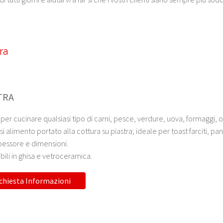
ra
TRA
per cucinare qualsiasi tipo di carni, pesce, verdure, uova, formaggi, 
si alimento portato alla cottura su piastra; ideale per toast farciti, pani
pessore e dimensioni.
bili in ghisa e vetroceramica.
chiesta Informazioni