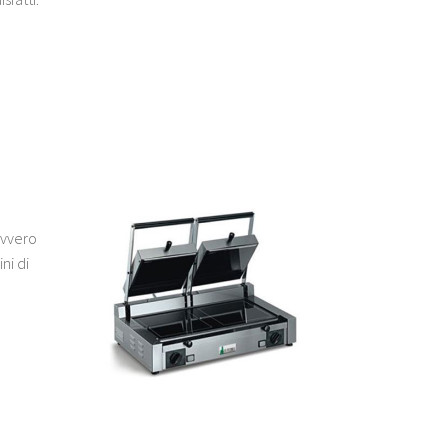
ovvero
ni di