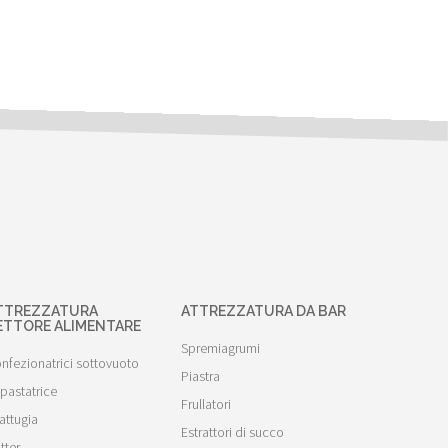
TTREZZATURA
ATTREZZATURA DA BAR
ETTORE ALIMENTARE
Spremiagrumi
nfezionatrici sottovuoto
Piastra
pastatrice
Frullatori
attugia
Estrattori di succo
tter