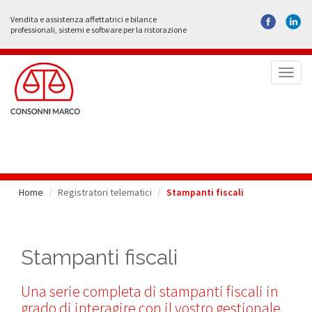
Vendita e assistenza affettatrici e bilance
professionali, sistemi e software per la ristorazione
Toggl
naviga
Home
Registratori telematici
Stampanti fiscali
Stampanti fiscali
Una serie completa di stampanti fiscali in
grado di interagire con il vostro gestionale