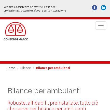
Vendita e assistenza affettatrici e bilance
professionali, sistemi e software per la ristorazione
Toggl
naviga
Home
Bilance
Bilance per ambulanti
Bilance per ambulanti
Robuste, affidabili, preinstallate: tutto ciò
che serve per bilance per ambulanti